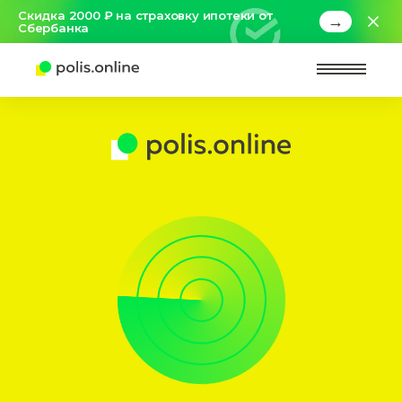
Скидка 2000 ₽ на страховку ипотеки от
→
Сбербанка
Найт