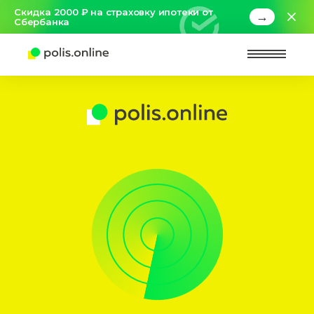
Скидка 2000 ₽ на страховку ипотеки от
→
Сбербанка
Найт