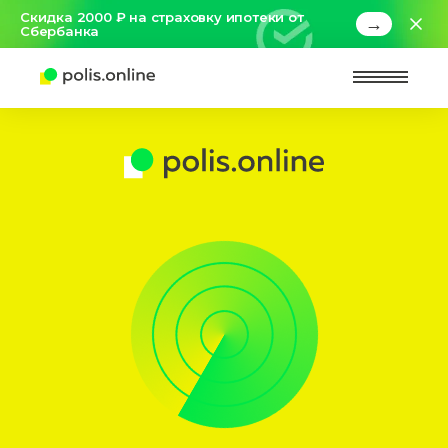
Скидка 2000 ₽ на страховку ипотеки от
→
Сбербанка
Найт