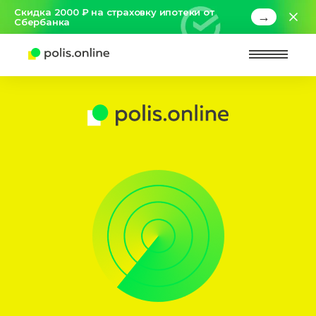
Скидка 2000 ₽ на страховку ипотеки от
→
Сбербанка
Найт