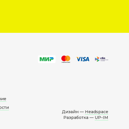
ние
ости
Дизайн —
Headspace
Разработка —
UP-IM