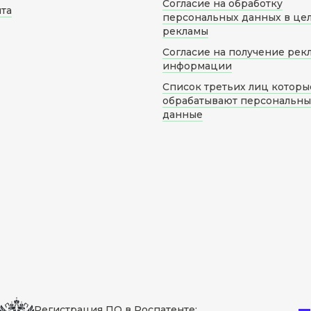
Согласие на обработку
йта
персональных данных в це
рекламы
Согласие на получение рек
информации
Список третьих лиц которы
обрабатывают персональн
данные
Регистрация ПО в Роспатенте: