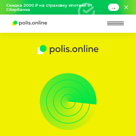
Скидка 2000 ₽ на страховку ипотеки от
→
Сбербанка
Найт