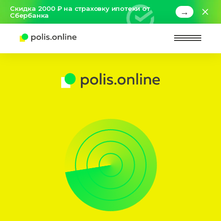
Скидка 2000 ₽ на страховку ипотеки от
→
Сбербанка
Найт