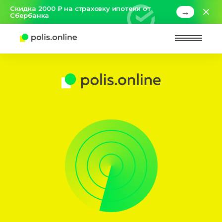
Скидка 2000 ₽ на страховку ипотеки от
→
Сбербанка
Найт