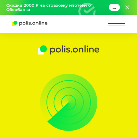
Скидка 2000 ₽ на страховку ипотеки от
→
Сбербанка
Найт