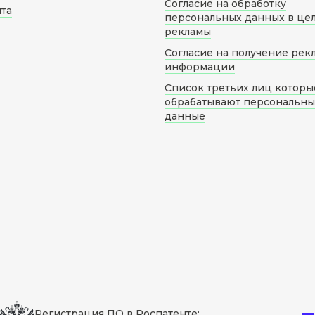
Согласие на обработку
йта
персональных данных в це
рекламы
Согласие на получение рек
информации
Список третьих лиц которы
обрабатывают персональн
данные
Регистрация ПО в Роспатенте: