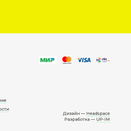
ние
ости
Дизайн —
Headspace
Разработка —
UP-IM