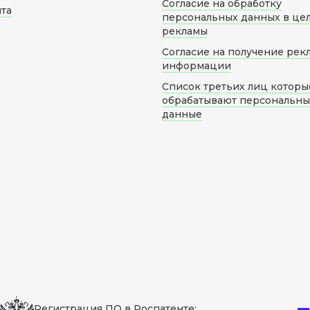
Согласие на обработку
йта
персональных данных в це
рекламы
Согласие на получение рек
информации
Список третьих лиц которы
обрабатывают персональн
данные
Регистрация ПО в Роспатенте: