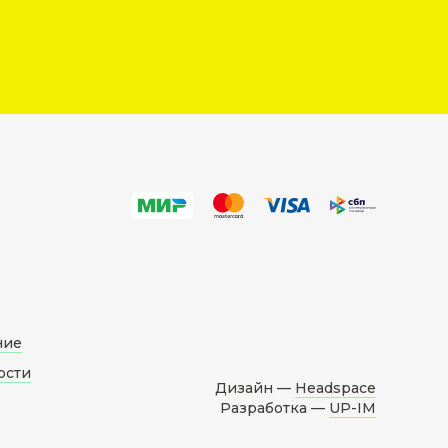
ние
ости
Дизайн —
Headspace
Разработка —
UP-IM