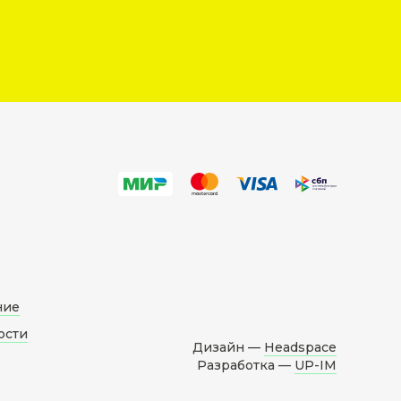
ние
ости
Дизайн —
Headspace
Разработка —
UP-IM