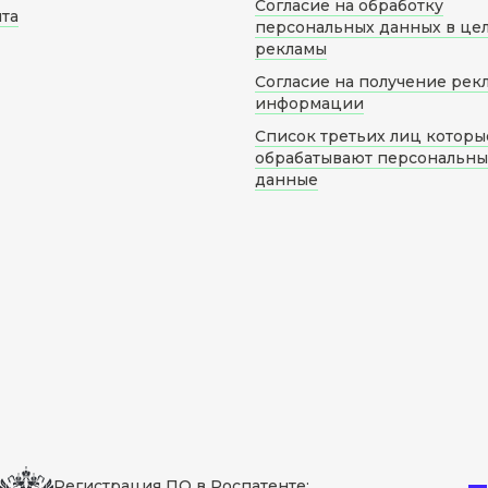
Согласие на обработку
йта
персональных данных в це
рекламы
Согласие на получение рек
информации
Список третьих лиц которы
обрабатывают персональн
данные
Регистрация ПО в Роспатенте: