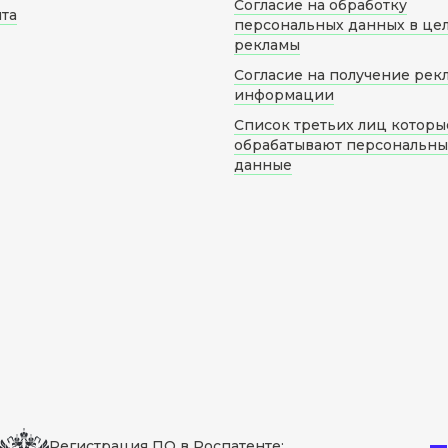
Согласие на обработку
йта
персональных данных в це
рекламы
Согласие на получение рек
информации
Список третьих лиц которы
обрабатывают персональн
данные
Регистрация ПО в Роспатенте: