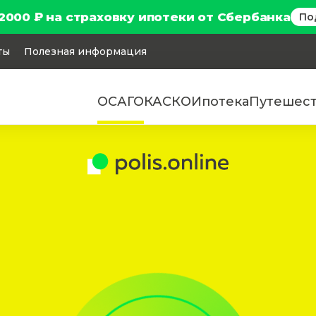
2000 ₽ на страховку ипотеки от Сбербанка
По
ты
Полезная информация
ОСАГО
КАСКО
Ипотека
Путешес