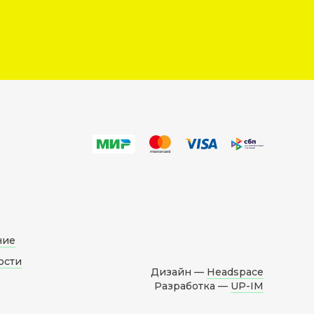
ние
ости
Дизайн —
Headspace
Разработка —
UP-IM