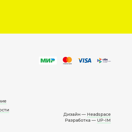
ние
ости
Дизайн —
Headspace
Разработка —
UP-IM