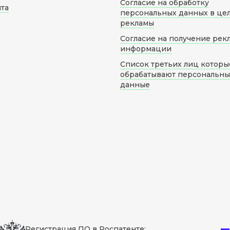
Согласие на обработку
йта
персональных данных в це
рекламы
Согласие на получение рек
информации
Список третьих лиц которы
обрабатывают персональн
данные
Регистрация ПО в Роспатенте: