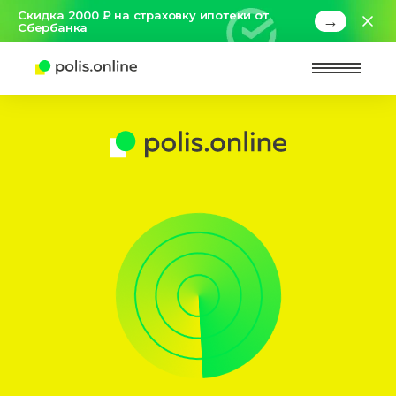
Скидка 2000 ₽ на страховку ипотеки от
→
Сбербанка
Найт