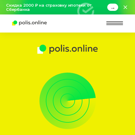
Скидка 2000 ₽ на страховку ипотеки от
→
Сбербанка
Найт