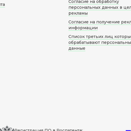
Согласие на обработку
йта
персональных данных в це
рекламы
Согласие на получение рек
информации
Список третьих лиц которы
обрабатывают персональн
данные
Регистрация ПО в Роспатенте: