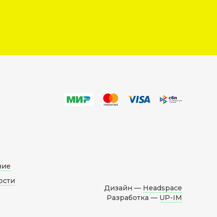
ние
ости
Дизайн —
Headspace
Разработка —
UP-IM