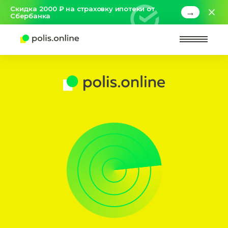
Скидка 2000 ₽ на страховку ипотеки от
→
Сбербанка
Найт