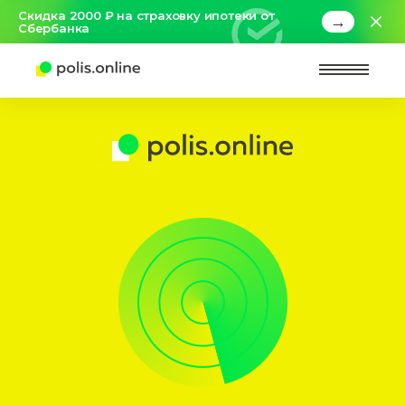
Скидка 2000 ₽ на страховку ипотеки от
→
Сбербанка
Найт