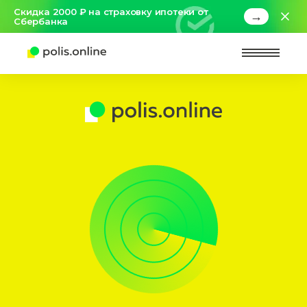
Скидка 2000 ₽ на страховку ипотеки от
→
Сбербанка
Найт