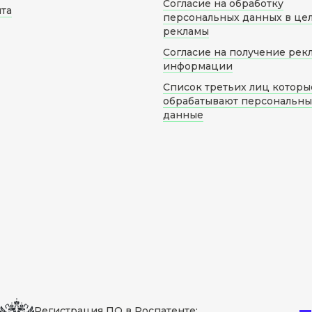
Согласие на обработку
йта
персональных данных в це
рекламы
Согласие на получение рек
информации
Список третьих лиц которы
обрабатывают персональн
данные
Регистрация ПО в Роспатенте: