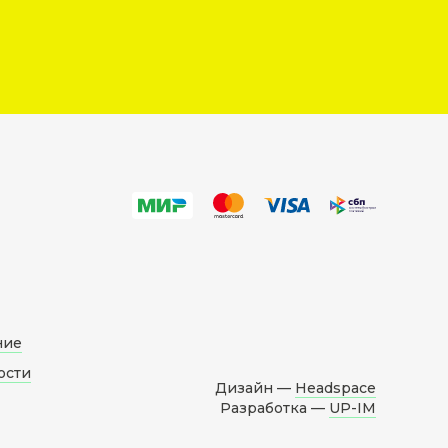
ние
ости
Дизайн —
Headspace
Разработка —
UP-IM