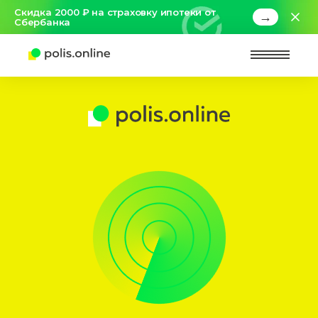
Скидка 2000 ₽ на страховку ипотеки от
→
Сбербанка
Найт