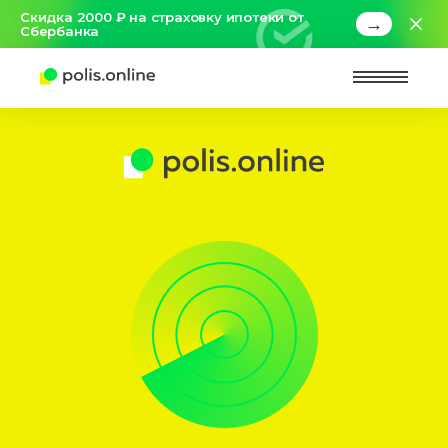
Скидка 2000 ₽ на страховку ипотеки от
→
Сбербанка
Найт