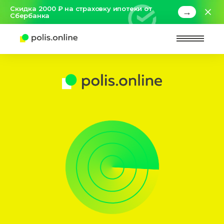
Скидка 2000 ₽ на страховку ипотеки от
→
Сбербанка
Найт