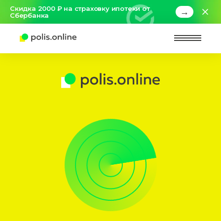
Скидка 2000 ₽ на страховку ипотеки от
→
Сбербанка
Найт