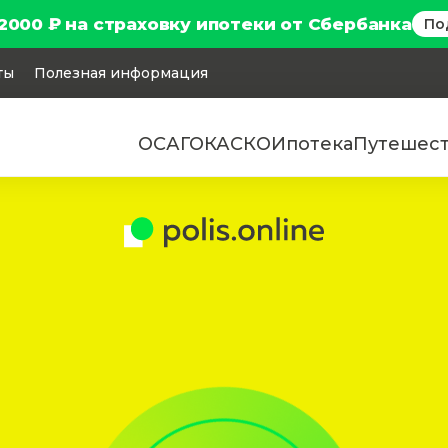
2000 ₽ на страховку ипотеки от Сбербанка
По
ты
Полезная информация
ОСАГО
КАСКО
Ипотека
Путешес