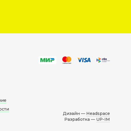
ние
ости
Дизайн —
Headspace
Разработка —
UP-IM