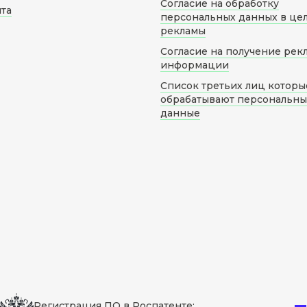
Согласие на обработку
йта
персональных данных в це
рекламы
Согласие на получение рек
информации
Список третьих лиц которы
обрабатывают персональн
данные
Регистрация ПО в Роспатенте: