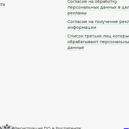
Согласие на обработку
йта
персональных данных в це
рекламы
Согласие на получение рек
информации
Список третьих лиц которы
обрабатывают персональн
данные
Регистрация ПО в Роспатенте: