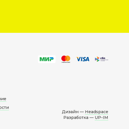
ние
ости
Дизайн —
Headspace
Разработка —
UP-IM