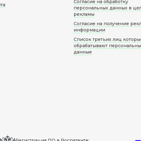
Согласие на обработку
йта
персональных данных в це
рекламы
Согласие на получение рек
информации
Список третьих лиц которы
обрабатывают персональн
данные
Регистрация ПО в Роспатенте: