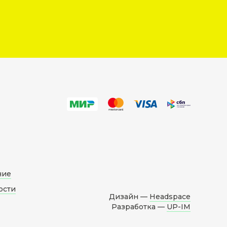
ние
ости
Дизайн —
Headspace
Разработка —
UP-IM