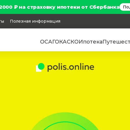
2000 ₽ на страховку ипотеки от Сбербанка
По
ты
Полезная информация
ОСАГО
КАСКО
Ипотека
Путешес