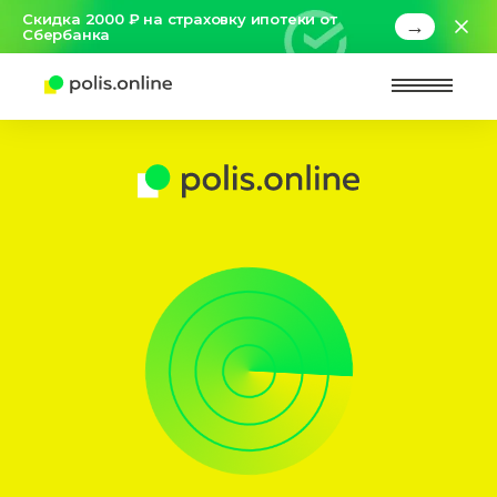
Скидка 2000 ₽ на страховку ипотеки от
→
Сбербанка
Найт