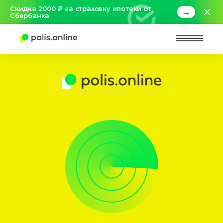
Скидка 2000 ₽ на страховку ипотеки от
→
Сбербанка
Найт