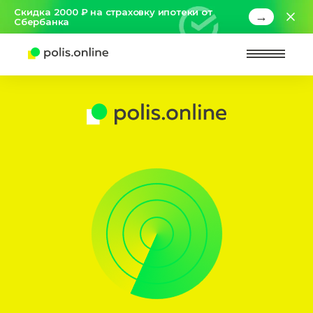
Скидка 2000 ₽ на страховку ипотеки от
→
Сбербанка
Найт