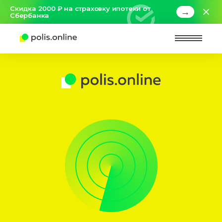
Скидка 2000 ₽ на страховку ипотеки от
→
Сбербанка
Найт