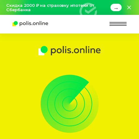
Скидка 2000 ₽ на страховку ипотеки от
→
Сбербанка
Найт