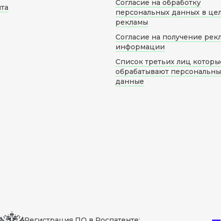
Согласие на обработку
йта
персональных данных в це
рекламы
Согласие на получение рек
информации
Список третьих лиц которы
обрабатывают персональн
данные
Регистрация ПО в Роспатенте: