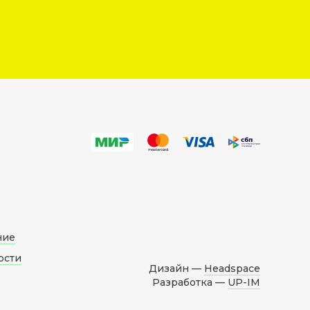
ние
ости
Дизайн —
Headspace
Разработка —
UP-IM