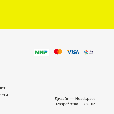
ние
ости
Дизайн —
Headspace
Разработка —
UP-IM