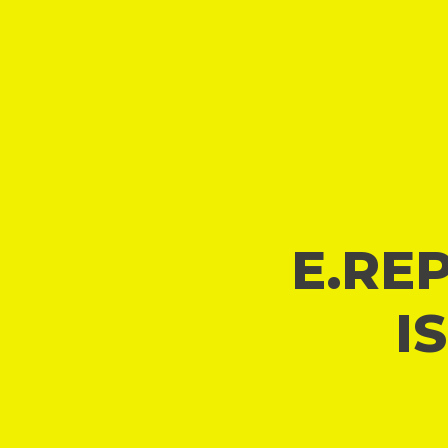
E.REP
I