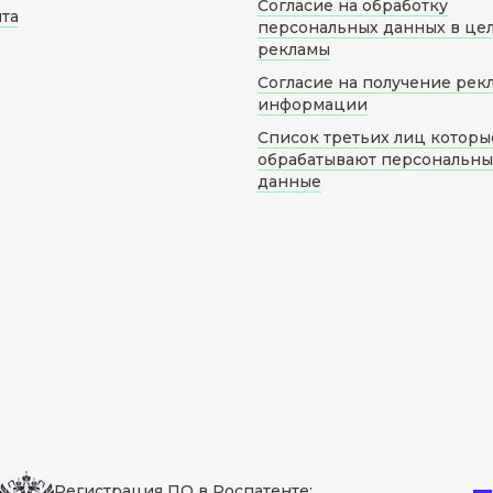
Согласие на обработку
йта
персональных данных в це
рекламы
Согласие на получение рек
информации
Список третьих лиц которы
обрабатывают персональн
данные
Регистрация ПО в Роспатенте: