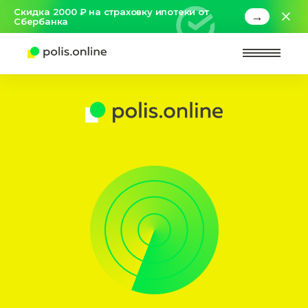
Скидка 2000 ₽ на страховку ипотеки от
→
Сбербанка
Найт