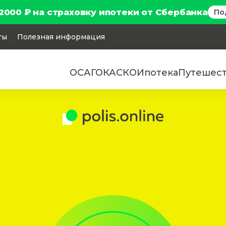
2000 ₽ на страховку ипотеки от Сбербанка
По
ты
Полезная информация
ОСАГО
КАСКО
Ипотека
Путешес