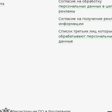
Согласие на обработку
йта
персональных данных в це
рекламы
Согласие на получение рек
информации
Список третьих лиц которы
обрабатывают персональн
данные
Регистрация ПО в Роспатенте: