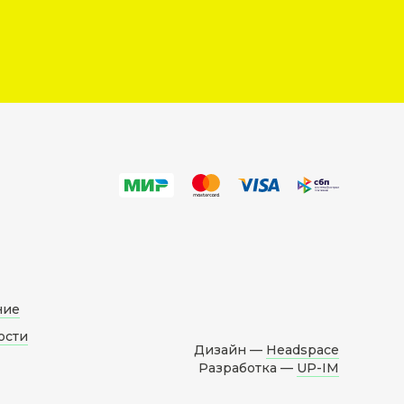
ние
ости
Дизайн —
Headspace
Разработка —
UP-IM