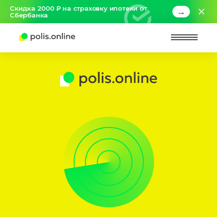
Скидка 2000 ₽ на страховку ипотеки от
→
Сбербанка
Найт