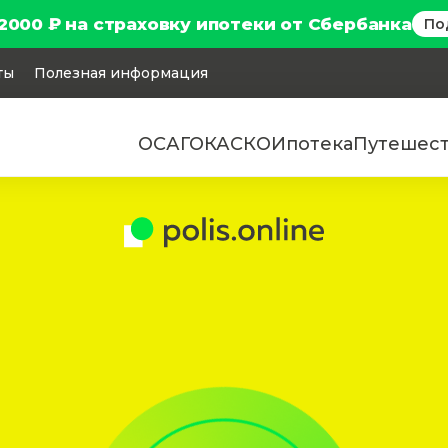
2000 ₽ на страховку ипотеки от Сбербанка
По
ты
Полезная информация
ОСАГО
КАСКО
Ипотека
Путешес