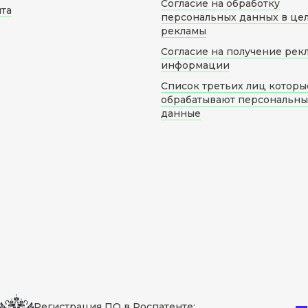
Согласие на обработку
йта
персональных данных в це
рекламы
Согласие на получение рек
информации
Список третьих лиц которы
обрабатывают персональн
данные
Регистрация ПО в Роспатенте: