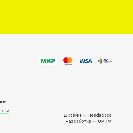
ние
ости
Дизайн —
Headspace
Разработка —
UP-IM