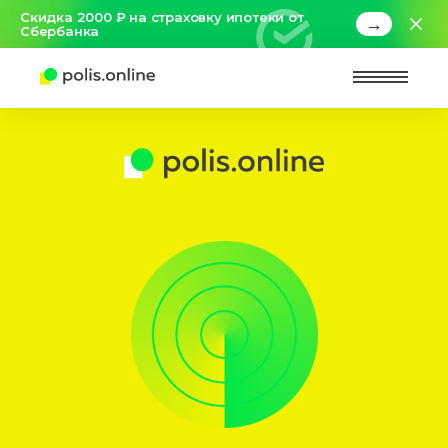
Скидка 2000 ₽ на страховку ипотеки от
→
Сбербанка
Найт