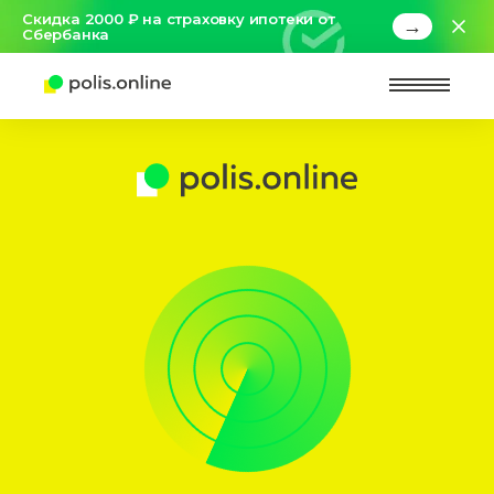
Скидка 2000 ₽ на страховку ипотеки от
→
Сбербанка
Найт