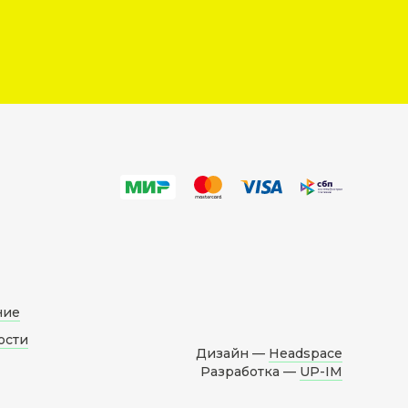
ние
ости
Дизайн —
Headspace
Разработка —
UP-IM