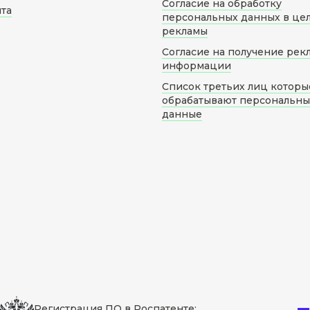
Согласие на обработку
йта
персональных данных в це
рекламы
Согласие на получение рек
информации
Список третьих лиц которы
обрабатывают персональн
данные
Регистрация ПО в Роспатенте: