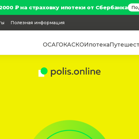
2000 ₽ на страховку ипотеки от Сбербанка
По
ты
Полезная информация
ОСАГО
КАСКО
Ипотека
Путешес