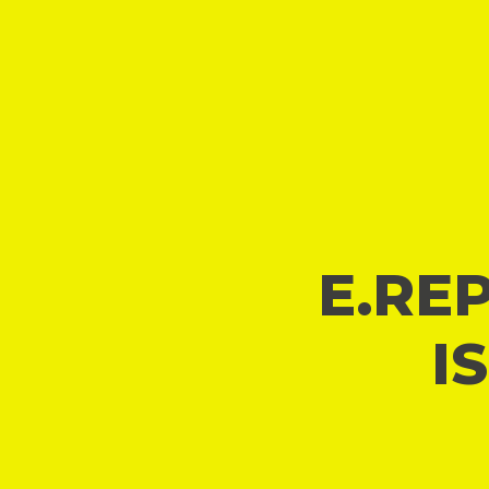
E.REP
I