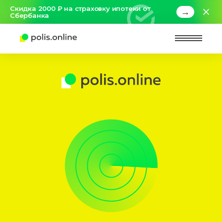
Скидка 2000 ₽ на страховку ипотеки от
→
Сбербанка
Найт