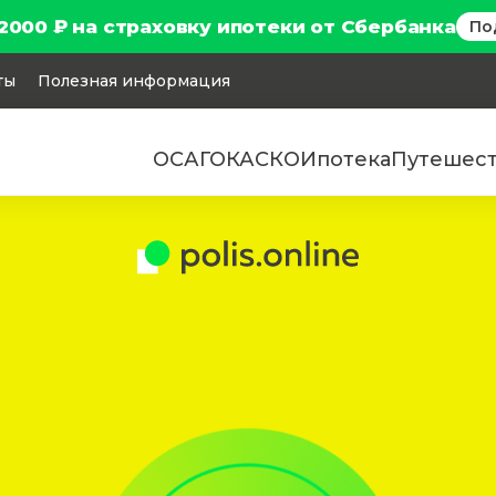
2000 ₽ на страховку ипотеки от Сбербанка
По
ты
Полезная информация
ОСАГО
КАСКО
Ипотека
Путешес