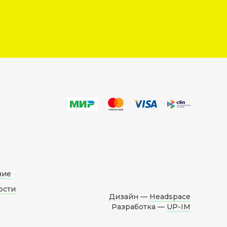
ние
ости
Дизайн —
Headspace
Разработка —
UP-IM