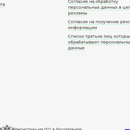
Согласие на обработку
йта
персональных данных в це
рекламы
Согласие на получение рек
информации
Список третьих лиц которы
обрабатывают персональн
данные
Регистрация ПО в Роспатенте: