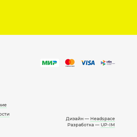
ние
ости
Дизайн —
Headspace
Разработка —
UP-IM