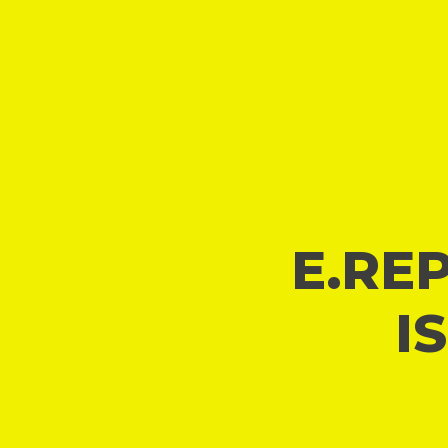
E.REP
I