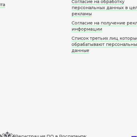
Согласие на обработку
йта
персональных данных в це
рекламы
Согласие на получение рек
информации
Список третьих лиц которы
обрабатывают персональн
данные
Регистрация ПО в Роспатенте: