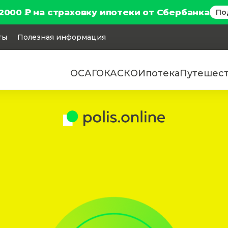
2000 ₽ на страховку ипотеки от Сбербанка
По
ты
Полезная информация
ОСАГО
КАСКО
Ипотека
Путешес