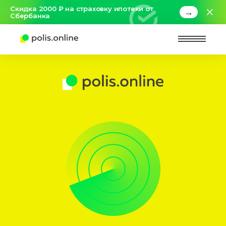
Скидка 2000 ₽ на страховку ипотеки от
→
Сбербанка
Найт