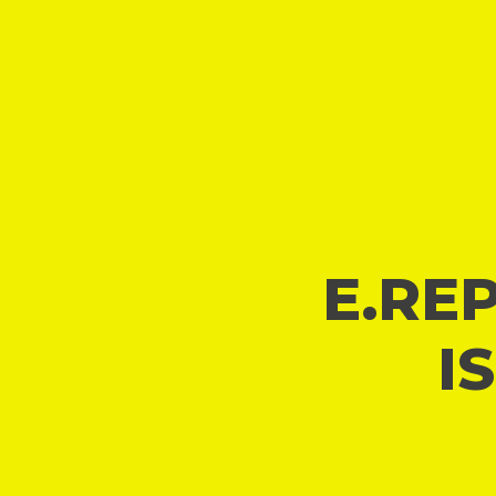
E.REP
I