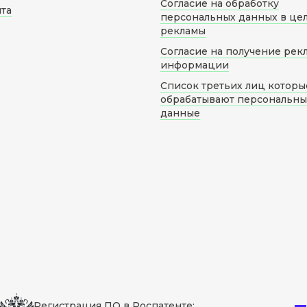
Согласие на обработку
йта
персональных данных в це
рекламы
Согласие на получение рек
информации
Список третьих лиц которы
обрабатывают персональн
данные
Регистрация ПО в Роспатенте: