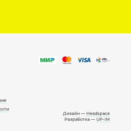
ние
ости
Дизайн —
Headspace
Разработка —
UP-IM