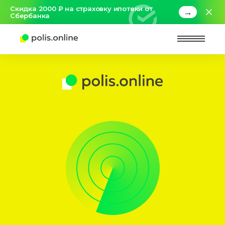
Скидка 2000 ₽ на страховку ипотеки от
→
Сбербанка
Найт