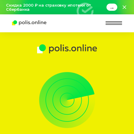
Скидка 2000 ₽ на страховку ипотеки от
→
Сбербанка
Найт