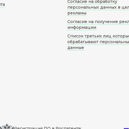
Согласие на обработку
йта
персональных данных в це
рекламы
Согласие на получение рек
информации
Список третьих лиц которы
обрабатывают персональн
данные
Регистрация ПО в Роспатенте: