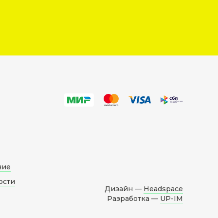
ние
ости
Дизайн —
Headspace
Разработка —
UP-IM